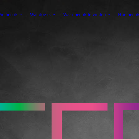
ie ben ik
Wat doe ik
Waar ben ik te vinden
Hoe ben ik